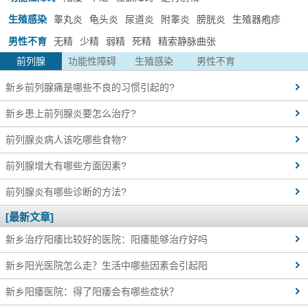
生殖感染
睾丸炎
龟头炎
尿道炎
附睾炎
膀胱炎
生殖器疱疹
男性不育
无精
少精
弱精
死精
精索静脉曲张
前列腺
功能性障碍
生殖感染
男性不育
新乡前列腺痛是哪些不良的习惯引起的?
新乡患上前列腺炎要怎么治疗?
前列腺炎病人该吃哪些食物?
前列腺增大有哪些方面因素?
前列腺炎有哪些诊断的方法?
[最新文章]
新乡治疗阳痿比较好的医院：阳痿能够治疗好吗
新乡阳光医院怎么走？生活中哪些因素会引起阳
新乡阳痿医院：得了阳痿会有哪些症状？