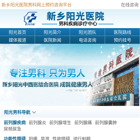
新乡阳光医院男科网上预约咨询平台
在线咨询
阳光首页
阳光简介
阳光团队
医院路线
媒体报道
医院新闻
电话咨询
预约挂号
阳光男科导航
前列腺疾病
前列腺炎
前列腺增生
前列腺痛
前列腺囊肿
尿频尿急
功能性障碍
阳痿
早泄
性欲障碍
逆行射精