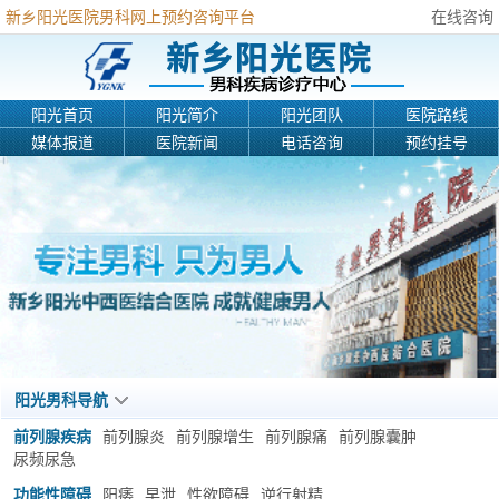
新乡阳光医院男科网上预约咨询平台
在线咨询
阳光首页
阳光简介
阳光团队
医院路线
媒体报道
医院新闻
电话咨询
预约挂号
阳光男科导航
前列腺疾病
前列腺炎
前列腺增生
前列腺痛
前列腺囊肿
尿频尿急
功能性障碍
阳痿
早泄
性欲障碍
逆行射精