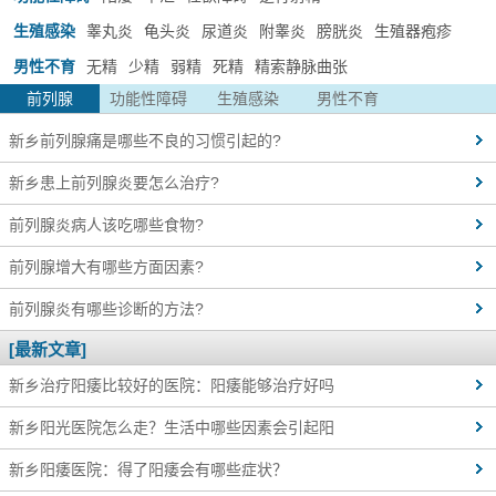
生殖感染
睾丸炎
龟头炎
尿道炎
附睾炎
膀胱炎
生殖器疱疹
男性不育
无精
少精
弱精
死精
精索静脉曲张
前列腺
功能性障碍
生殖感染
男性不育
新乡前列腺痛是哪些不良的习惯引起的?
新乡患上前列腺炎要怎么治疗?
前列腺炎病人该吃哪些食物?
前列腺增大有哪些方面因素?
前列腺炎有哪些诊断的方法?
[最新文章]
新乡治疗阳痿比较好的医院：阳痿能够治疗好吗
新乡阳光医院怎么走？生活中哪些因素会引起阳
新乡阳痿医院：得了阳痿会有哪些症状？