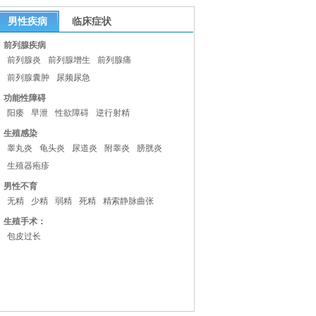
男性疾病
临床症状
前列腺疾病
前列腺炎
前列腺增生
前列腺痛
前列腺囊肿
尿频尿急
功能性障碍
阳痿
早泄
性欲障碍
逆行射精
生殖感染
睾丸炎
龟头炎
尿道炎
附睾炎
膀胱炎
生殖器疱疹
男性不育
无精
少精
弱精
死精
精索静脉曲张
生殖手术：
包皮过长