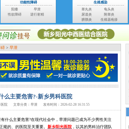
功能性障碍
生殖感染
阳痿
早泄
睾丸炎
龟头炎
性欲障碍
逆行射精
尿道炎
附睾炎
膀胱炎
生殖器疱疹
障碍
>
早泄
什么主要危害?-新乡男科医院
合医院
文章分类：早泄
发布时间：2026-02-28 16:31:55
泄有什么主要危害?在现代社会中，早泄问题已成为不少男性关注
正规的、的医院至关重要。
新乡阳光医院
，以其的男科治疗团队