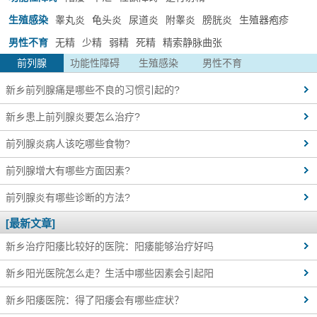
生殖感染
睾丸炎
龟头炎
尿道炎
附睾炎
膀胱炎
生殖器疱疹
男性不育
无精
少精
弱精
死精
精索静脉曲张
前列腺
功能性障碍
生殖感染
男性不育
新乡前列腺痛是哪些不良的习惯引起的?
新乡患上前列腺炎要怎么治疗?
前列腺炎病人该吃哪些食物?
前列腺增大有哪些方面因素?
前列腺炎有哪些诊断的方法?
[最新文章]
新乡治疗阳痿比较好的医院：阳痿能够治疗好吗
新乡阳光医院怎么走？生活中哪些因素会引起阳
新乡阳痿医院：得了阳痿会有哪些症状？