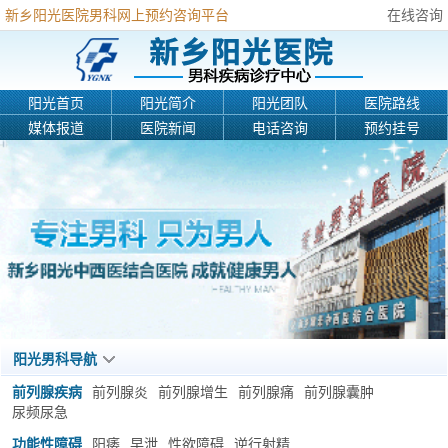
新乡阳光医院男科网上预约咨询平台
在线咨询
阳光首页
阳光简介
阳光团队
医院路线
媒体报道
医院新闻
电话咨询
预约挂号
阳光男科导航
前列腺疾病
前列腺炎
前列腺增生
前列腺痛
前列腺囊肿
尿频尿急
功能性障碍
阳痿
早泄
性欲障碍
逆行射精