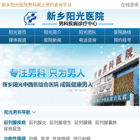
新乡阳光医院男科网上预约咨询平台
在线咨询
阳光首页
阳光简介
阳光团队
医院路线
媒体报道
医院新闻
电话咨询
预约挂号
阳光男科导航
前列腺疾病
前列腺炎
前列腺增生
前列腺痛
前列腺囊肿
尿频尿急
功能性障碍
阳痿
早泄
性欲障碍
逆行射精