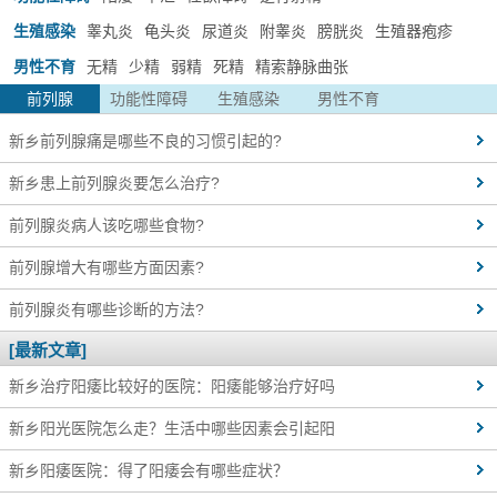
生殖感染
睾丸炎
龟头炎
尿道炎
附睾炎
膀胱炎
生殖器疱疹
男性不育
无精
少精
弱精
死精
精索静脉曲张
前列腺
功能性障碍
生殖感染
男性不育
新乡前列腺痛是哪些不良的习惯引起的?
新乡患上前列腺炎要怎么治疗?
前列腺炎病人该吃哪些食物?
前列腺增大有哪些方面因素?
前列腺炎有哪些诊断的方法?
[最新文章]
新乡治疗阳痿比较好的医院：阳痿能够治疗好吗
新乡阳光医院怎么走？生活中哪些因素会引起阳
新乡阳痿医院：得了阳痿会有哪些症状？