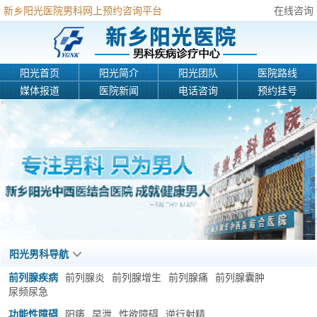
新乡阳光医院男科网上预约咨询平台
在线咨询
阳光首页
阳光简介
阳光团队
医院路线
媒体报道
医院新闻
电话咨询
预约挂号
阳光男科导航
前列腺疾病
前列腺炎
前列腺增生
前列腺痛
前列腺囊肿
尿频尿急
功能性障碍
阳痿
早泄
性欲障碍
逆行射精