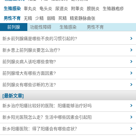
生殖感染
睾丸炎
龟头炎
尿道炎
附睾炎
膀胱炎
生殖器疱疹
男性不育
无精
少精
弱精
死精
精索静脉曲张
前列腺
功能性障碍
生殖感染
男性不育
新乡前列腺痛是哪些不良的习惯引起的?
新乡患上前列腺炎要怎么治疗?
前列腺炎病人该吃哪些食物?
前列腺增大有哪些方面因素?
前列腺炎有哪些诊断的方法?
[最新文章]
新乡治疗阳痿比较好的医院：阳痿能够治疗好吗
新乡阳光医院怎么走？生活中哪些因素会引起阳
新乡阳痿医院：得了阳痿会有哪些症状？