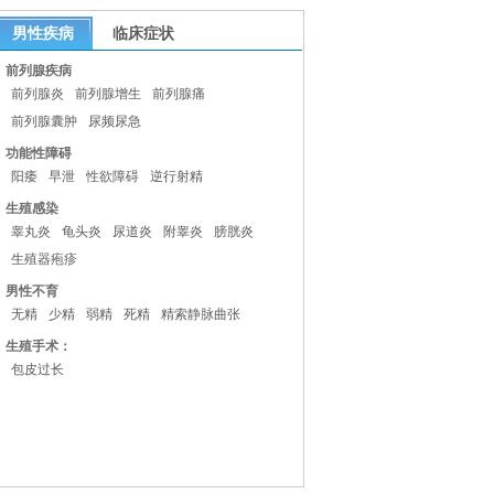
男性疾病
临床症状
前列腺疾病
前列腺炎
前列腺增生
前列腺痛
前列腺囊肿
尿频尿急
功能性障碍
阳痿
早泄
性欲障碍
逆行射精
生殖感染
睾丸炎
龟头炎
尿道炎
附睾炎
膀胱炎
生殖器疱疹
男性不育
无精
少精
弱精
死精
精索静脉曲张
生殖手术：
包皮过长