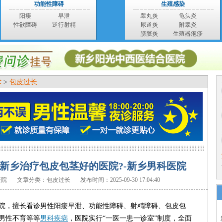
功能性障碍
生殖感染
阳痿
早泄
睾丸炎
龟头炎
性欲障碍
逆行射精
尿道炎
附睾炎
膀胱炎
生殖器疱疹
术
>
包皮过长
新乡治疗包皮包茎好的医院?-新乡男科医院
医院
文章分类：包皮过长
发布时间：2025-09-30 17:04:40
院，擅长看诊男性阳痿早泄、功能性障碍、射精障碍、包皮包
男性不育等等
男科疾病
，医院实行“一医一患一诊室”制度，全面