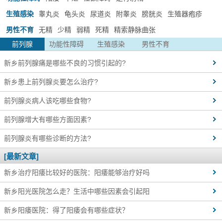
生殖感染
睾丸炎
龟头炎
尿道炎
附睾炎
膀胱炎
生殖器疱疹
男性不育
无精
少精
弱精
死精
精索静脉曲张
前列腺
功能性障碍
生殖感染
男性不育
新乡前列腺痛是哪些不良的习惯引起的?
新乡患上前列腺炎要怎么治疗?
前列腺炎病人该吃哪些食物?
前列腺增大有哪些方面因素?
前列腺炎有哪些诊断的方法?
[最新文章]
新乡治疗阳痿比较好的医院：阳痿能够治疗好吗
新乡阳光医院怎么走？生活中哪些因素会引起阳
新乡阳痿医院：得了阳痿会有哪些症状？