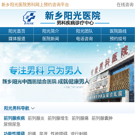
新乡阳光医院男科网上预约咨询平台
在线咨询
阳光首页
阳光简介
阳光团队
医院路线
媒体报道
医院新闻
电话咨询
预约挂号
阳光男科导航
前列腺疾病
前列腺炎
前列腺增生
前列腺痛
前列腺囊肿
尿频尿急
功能性障碍
阳痿
早泄
性欲障碍
逆行射精